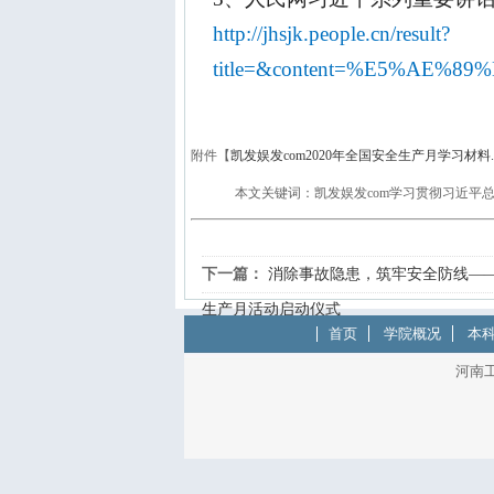
http://jhsjk.people.cn/result?
title=&content=%E5%AE%
附件【
凯发娱发com2020年全国安全生产月学习材料.p
本文关键词：凯发娱发com学习贯彻习近平
下一篇：
消除事故隐患，筑牢安全防线——
生产月活动启动仪式
首页
学院概况
本
河南工