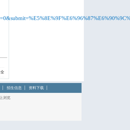
ar=0&submit=%E5%8E%9F%E6%96%87%E6%90%9
安全
招生信息
资料下载
以上浏览