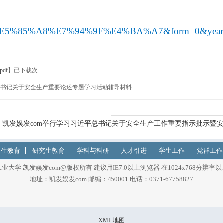
89%E5%85%A8%E7%94%9F%E4%BA%A7&form=0&ye
df
】已下载
次
总书记关于安全生产重要论述专题学习活动辅导材料
凯发娱发com举行学习习近平总书记关于安全生产工作重要指示批示暨
科生教育
研究生教育
学科与科研
人才引进
学生工作
党群工作
业大学 凯发娱发com@版权所有 建议用IE7.0以上浏览器 在1024x768分辨率
地址：凯发娱发com 邮编：450001 电话：0371-67758827
XML 地图